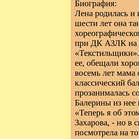
Биография:
Лена родилась и 
шести лет она та
хореографическо
при ДК АЗЛК на 
«Текстильщики».
ее, обещали хоро
восемь лет мама 
классический бал
прозанималась с
Балерины из не
«Теперь я об это
Захарова, - но в 
посмотрела на то