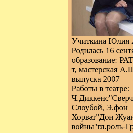
Учиткина Юлия 
Родилась 16 сент
образование: РА
т, мастерская А.
выпуска 2007
Работы в театре:
Ч.Диккенс"Сверч
Слоубой, Э.фон
Хорват"Дон Жуан
войны"гл.роль-Гр