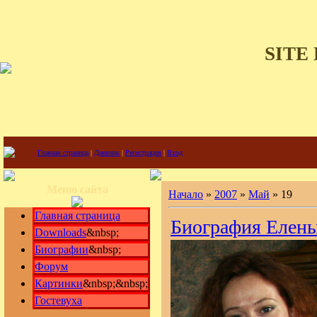
SITE
Главная страница
|
Дневник
|
Регистрация
|
Вход
Меню сайта
Начало
»
2007
»
Май
»
19
Главная страница
Биография Елены
Downloads
&nbsp;
Биографии
&nbsp;
Форум
Картинки
&nbsp;&nbsp;
Гостевуха